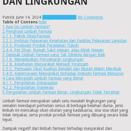
DAN LINGKUNGAN
Patrick
June 14, 2024
pengolahan limbah
No Comments
Table of Contens
hide
1
Apa Itu Limbah Farmasi?
2
Penghasil Limbah Farmasi
2.1
1. Pabrik Obat/Farmasi
2.2
2. Institusi Pelayanan Kesehatan dan Fasilitas Pelayanan Lanjutan
2.3
3. Produsen Produk Perawatan Tubuh
2.4
4. Pet Shop, Rumah Sakit Hewan, atau Klinik Hewan
3
Dampak Limbah Farmasi yang Tak Dikelola dengan Baik
3.1
A. Menimbulkan Pencemaran Lingkungan
3.2
B. Kesehatan Masyarakat Menjadi Terancam
3.3
C. Penjualan Obat Kualitas Rendah dan Murah Makin Merebak
3.4
D. Kepercayaan Masyarakat terhadap Industri Farmasi Menurun
4
Cara Mengolah Limbah Farmasi yang Benar
4.1
1. Pengolahan Enkapsulasi
4.2
2. Pengolahan Insinerasi
5
Pengolahan Limbah Farmasi Benar, Lingkungan Tidak Tercemar
Limbah farmasi merupakan salah satu masalah lingkungan yang
semakin mendapat perhatian serius di berbagai belahan dunia. Jenis
limbah ini mencakup obat-obatan yang kadaluarsa, sisa-sisa obat yang
tidak terpakai, serta produk-produk farmasi yang dibuang secara tidak
tepat.
Dampak negatif dari limbah farmasi terhadap masyarakat dan