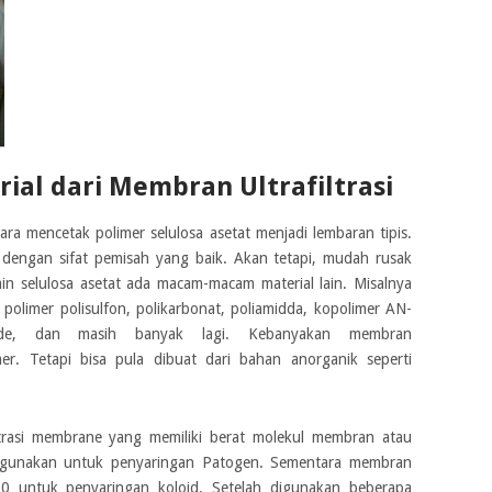
l dari Membran Ultrafiltrasi
ara mencetak polimer selulosa asetat menjadi lembaran tipis.
engan sifat pemisah yang baik. Akan tetapi, mudah rusak
lain selulosa asetat ada macam-macam material lain. Misalnya
, polimer polisulfon, polikarbonat, poliamidda, kopolimer AN-
luoride, dan masih banyak lagi. Kebanyakan membran
imer. Tetapi bisa pula dibuat dari bahan anorganik seperti
iltrasi membrane yang memiliki berat molekul membran atau
gunakan untuk penyaringan Patogen. Sementara membran
 untuk penyaringan koloid. Setelah digunakan beberapa