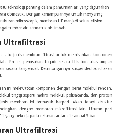
h satu teknologi penting dalam pemurnian air yang digunakan
aplikasi domestik. Dengan kemampuannya untuk menyaring
erukuran mikroskopis, membran UF menjadi solusi efisien
agai sumber air, termasuk air limbah.
Ultrafiltrasi
ah satu jenis membran filtrasi untuk memisahkan komponen
ah. Proses pemisahan terjadi secara filtration alias umpan
n secara tangensial. Keuntungannya suspended solid akan
u.
an ini melewatkan komponen dengan berat molekul rendah,
ul tinggi seperti makro molekul, polisakarida, dan protein
 jenis membran ini termasuk berpori. Akan tetapi struktur
andingkan dengan membran mikrofiltrasi lain. Ukuran pori
01 yang bekerja pada tekanan antara 1 sampai 3 bar.
an Ultrafiltrasi