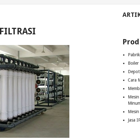
ARTI
ILTRASI
Prod
Pabri
Boiler
Depot 
Cara M
Membra
Mesin 
Minum
Mesin
Jasa I