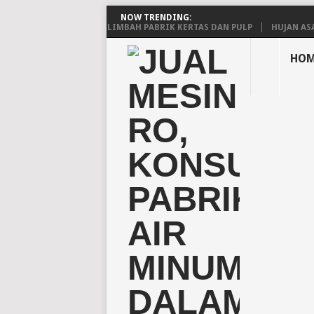
NOW TRENDING:
N PENGELOLAAN LIMBAH PABRIK KERTAS DAN PULP
HUJAN ASAM: PE
HOM