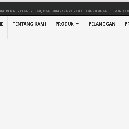
NGERTIAN, SEBAB, DAN DAMPAKNYA PADA LINGKUNGAN
AIR TANAH: PE
E
TENTANG KAMI
PRODUK
PELANGGAN
P