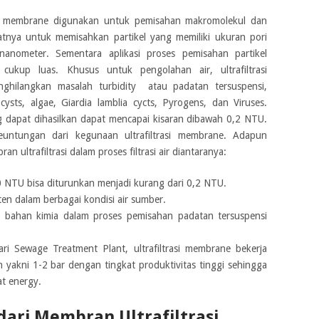
i membrane digunakan untuk pemisahan makromolekul dan
patnya untuk memisahkan partikel yang memiliki ukuran pori
nanometer. Sementara aplikasi proses pemisahan partikel
 cukup luas. Khusus untuk pengolahan air, ultrafiltrasi
hilangkan masalah turbidity atau padatan tersuspensi,
cysts, algae, Giardia lamblia cycts, Pyrogens, dan Viruses.
 dapat dihasilkan dapat mencapai kisaran dibawah 0,2 NTU.
euntungan dari kegunaan ultrafiltrasi membrane. Adapun
 ultrafiltrasi dalam proses filtrasi air diantaranya:
0 NTU bisa diturunkan menjadi kurang dari 0,2 NTU.
sten dalam berbagai kondisi air sumber.
bahan kimia dalam proses pemisahan padatan tersuspensi
ri Sewage Treatment Plant, ultrafiltrasi membrane bekerja
h yakni 1-2 bar dengan tingkat produktivitas tinggi sehingga
t energy.
ri Membran Ultrafiltrasi