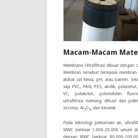
Macam-Macam Materia
Membrane Ultrafiltrasi dibuat dengan c
Membran tersebut termasuk membran d
akibat zat kimia, pH, atau bakteri. Se
saja PVC, PAN, PES, akrilik, poliasetat
VC, poliakrilat, poliviniliden f
ultrafiltrasi memang dibuat dari pol
zirconia, Al
O
, dan keramik.
2
3
Pada teknologi pemurnian air, ultraf
MWC berkisar 1.000-20.000 umum di
dengan MWC berkisar 80.000-100.000