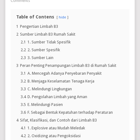
Comments
Table of Contens
hide
1
Pengertian Limbah B3
2
Sumber Limbah B3 Rumah Sakit
2.1
1. Sumber Tidak Spesifik
2.2
2. Sumber Spesifik
2.3
3. Sumber Lain
3
Peran Penting Penampungan Limbah B3 di Rumah Sakit
3.1
A. Mencegah Adanya Penyebaran Penyakit
3.2
B. Menjaga Keselamatan Tenaga Kerja
3.3
C. Melindungi Lingkungan
3.4
D. Pengolahan Limbah yang Aman
3.5
E. Melindungi Pasien
3.6
F. Sebagai Bentuk Kepatuhan terhadap Peraturan
4
Sifat, Klasifikasi, dan Contoh dari Limbah B3
4.1
1. Explosive atau Mudah Meledak
4.2
2. Oxidizing atau Pengoksidasi