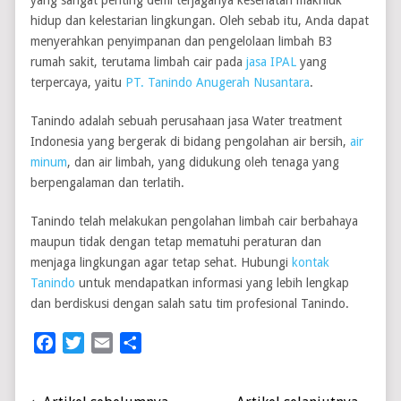
yang sangat penting demi terjaganya kesehatan makhluk
hidup dan kelestarian lingkungan. Oleh sebab itu, Anda dapat
menyerahkan penyimpanan dan pengelolaan limbah B3
rumah sakit, terutama limbah cair pada
jasa IPAL
yang
terpercaya, yaitu
PT. Tanindo Anugerah Nusantara
.
Tanindo adalah sebuah perusahaan jasa Water treatment
Indonesia yang bergerak di bidang pengolahan air bersih,
air
minum
, dan air limbah, yang didukung oleh tenaga yang
berpengalaman dan terlatih.
Tanindo telah melakukan pengolahan limbah cair berbahaya
maupun tidak dengan tetap mematuhi peraturan dan
menjaga lingkungan agar tetap sehat. Hubungi
kontak
Tanindo
untuk mendapatkan informasi yang lebih lengkap
dan berdiskusi dengan salah satu tim profesional Tanindo.
Facebook
Twitter
Email
Share