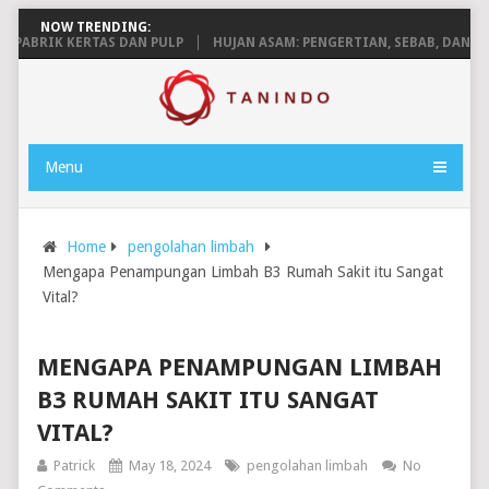
NOW TRENDING:
RIK KERTAS DAN PULP
HUJAN ASAM: PENGERTIAN, SEBAB, DAN DAMP
Menu
Home
pengolahan limbah
Mengapa Penampungan Limbah B3 Rumah Sakit itu Sangat
Vital?
MENGAPA PENAMPUNGAN LIMBAH
B3 RUMAH SAKIT ITU SANGAT
VITAL?
Patrick
May 18, 2024
pengolahan limbah
No