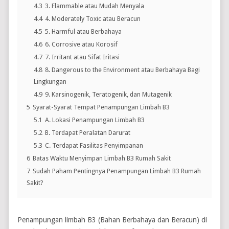
4.3
3. Flammable atau Mudah Menyala
4.4
4. Moderately Toxic atau Beracun
4.5
5. Harmful atau Berbahaya
4.6
6. Corrosive atau Korosif
4.7
7. Irritant atau Sifat Iritasi
4.8
8. Dangerous to the Environment atau Berbahaya Bagi
Lingkungan
4.9
9. Karsinogenik, Teratogenik, dan Mutagenik
5
Syarat-Syarat Tempat Penampungan Limbah B3
5.1
A. Lokasi Penampungan Limbah B3
5.2
B. Terdapat Peralatan Darurat
5.3
C. Terdapat Fasilitas Penyimpanan
6
Batas Waktu Menyimpan Limbah B3 Rumah Sakit
7
Sudah Paham Pentingnya Penampungan Limbah B3 Rumah
Sakit?
Penampungan limbah B3 (Bahan Berbahaya dan Beracun) di