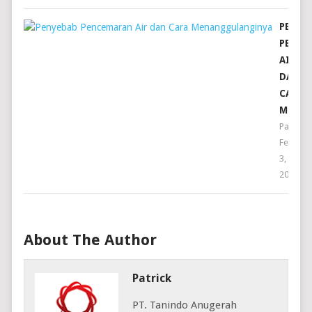
PENYE
PENCE
AIR
DAN
CARA
MENAN
Patrick
Februar
3,
2024
About The Author
Patrick
PT. Tanindo Anugerah