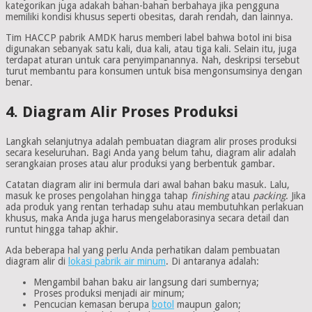
kategorikan juga adakah bahan-bahan berbahaya jika pengguna
memiliki kondisi khusus seperti obesitas, darah rendah, dan lainnya.
Tim HACCP pabrik AMDK harus memberi label bahwa botol ini bisa
digunakan sebanyak satu kali, dua kali, atau tiga kali. Selain itu, juga
terdapat aturan untuk cara penyimpanannya. Nah, deskripsi tersebut
turut membantu para konsumen untuk bisa mengonsumsinya dengan
benar.
4. Diagram Alir Proses Produksi
Langkah selanjutnya adalah pembuatan diagram alir proses produksi
secara keseluruhan. Bagi Anda yang belum tahu, diagram alir adalah
serangkaian proses atau alur produksi yang berbentuk gambar.
Catatan diagram alir ini bermula dari awal bahan baku masuk. Lalu,
masuk ke proses pengolahan hingga tahap
finishing
atau
packing
. Jika
ada produk yang rentan terhadap suhu atau membutuhkan perlakuan
khusus, maka Anda juga harus mengelaborasinya secara detail dan
runtut hingga tahap akhir.
Ada beberapa hal yang perlu Anda perhatikan dalam pembuatan
diagram alir di
lokasi pabrik air minum
. Di antaranya adalah:
Mengambil bahan baku air langsung dari sumbernya;
Proses produksi menjadi air minum;
Pencucian kemasan berupa
botol
maupun galon;