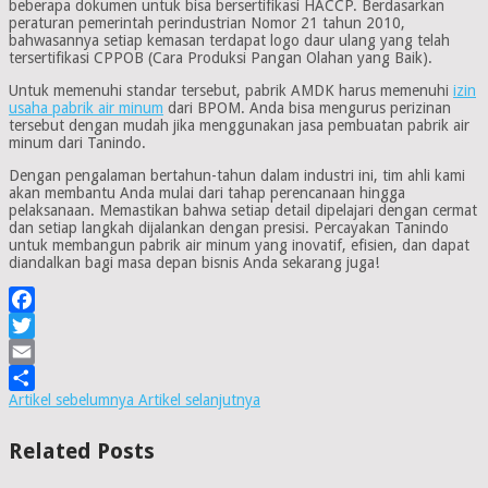
beberapa dokumen untuk bisa bersertifikasi HACCP. Berdasarkan
peraturan pemerintah perindustrian Nomor 21 tahun 2010,
bahwasannya setiap kemasan terdapat logo daur ulang yang telah
tersertifikasi CPPOB (Cara Produksi Pangan Olahan yang Baik).
Untuk memenuhi standar tersebut, pabrik AMDK harus memenuhi
izin
usaha pabrik air minum
dari BPOM. Anda bisa mengurus perizinan
tersebut dengan mudah jika menggunakan jasa pembuatan pabrik air
minum dari Tanindo.
Dengan pengalaman bertahun-tahun dalam industri ini, tim ahli kami
akan membantu Anda mulai dari tahap perencanaan hingga
pelaksanaan. Memastikan bahwa setiap detail dipelajari dengan cermat
dan setiap langkah dijalankan dengan presisi. Percayakan Tanindo
untuk membangun pabrik air minum yang inovatif, efisien, dan dapat
diandalkan bagi masa depan bisnis Anda sekarang juga!
Facebook
Twitter
Email
Artikel sebelumnya
Artikel selanjutnya
Share
Related Posts