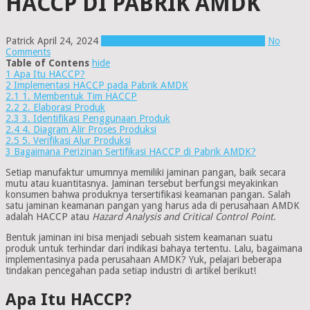
HACCP DI PABRIK AMDK
Patrick
April 24, 2024
Pabrik air minum dalam kemasan amdk
No
Comments
Table of Contens
hide
1
Apa Itu HACCP?
2
Implementasi HACCP pada Pabrik AMDK
2.1
1. Membentuk Tim HACCP
2.2
2. Elaborasi Produk
2.3
3. Identifikasi Penggunaan Produk
2.4
4. Diagram Alir Proses Produksi
2.5
5. Verifikasi Alur Produksi
3
Bagaimana Perizinan Sertifikasi HACCP di Pabrik AMDK?
Setiap manufaktur umumnya memiliki jaminan pangan, baik secara
mutu atau kuantitasnya. Jaminan tersebut berfungsi meyakinkan
konsumen bahwa produknya tersertifikasi keamanan pangan. Salah
satu jaminan keamanan pangan yang harus ada di perusahaan AMDK
adalah HACCP atau
Hazard Analysis and Critical Control Point
.
Bentuk jaminan ini bisa menjadi sebuah sistem keamanan suatu
produk untuk terhindar dari indikasi bahaya tertentu. Lalu, bagaimana
implementasinya pada perusahaan AMDK? Yuk, pelajari beberapa
tindakan pencegahan pada setiap industri di artikel berikut!
Apa Itu HACCP?