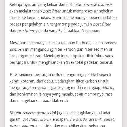
Selanjutnya, air yang keluar dari membran
reverse osmosis
akan melalui tahap
post filter
untuk memproses air sebelum
masuk ke keran khusus. Mesin ini mempunyai beberapa tahap
proses pengolahan air, tergantung pada jumlah
post filter
dan
pre filter
nya, ada yang 3, 4, bahkan 5 tahapan.
Meskipun mempunyai jumlah tahapan berbeda, setiap
reverse
osmosis
ini mengandung filter karbon dan filter sedimen di
samping membran. Membran ini merupakan titik fokus yang
berfungsi untuk menghilangkan 98% total padatan terlarut.
Filter sedimen berfungsi untuk mengurangi partikel seperti
karat, kotoran, dan debu. Sedangkan filter karbon untuk
mengurangi senyawa organik yang mudah menguap,
klorin
,
dan kontaminan lainnya yang membuat air mempunyai rasa
dan mengeluarkan bau tidak enak.
Sistem
reverse osmosis
ini juga bisa menghilangkan kadar
garam,
zat fluor, klorin
, endapan,
herbisida, arsenik, sulfat,
nitrat, kalium
, pestisida, dan menghilangkan beberapa