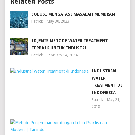
Related Posts
SOLUSI MENGATASI MASALAH MEMBRAN
Patrick
May 30, 2023
10 JENIS METODE WATER TREATMENT
TERBAIK UNTUK INDUSTRI
Patrick
February 14, 2024
INDUSTRIAL
WATER
TREATMENT DI
INDONESIA
Patrick
May 21,
2018
MET
PENJ