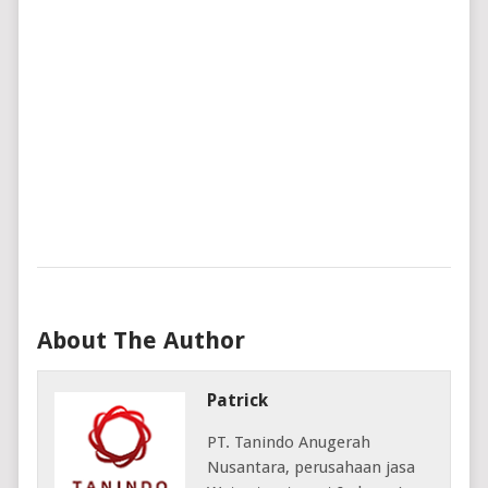
AIR
DEN
LEBI
PRAK
DAN
MOD
Patric
June
7,
2018
About The Author
Patrick
PT. Tanindo Anugerah
Nusantara, perusahaan jasa