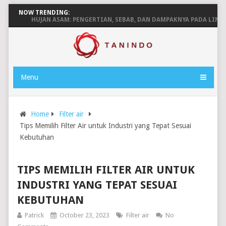
NOW TRENDING:
HUJAN ASAM: PENGERTIAN, SEBAB, DAN DAMPAKNYA PADA LINGKUN
Menu
Home
Filter air
Tips Memilih Filter Air untuk Industri yang Tepat Sesuai
Kebutuhan
TIPS MEMILIH FILTER AIR UNTUK
INDUSTRI YANG TEPAT SESUAI
KEBUTUHAN
Patrick
October 23, 2023
Filter air
No