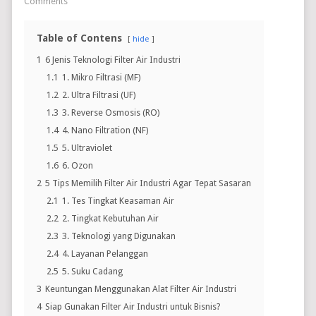
Comments
Table of Contens
hide
1
6 Jenis Teknologi Filter Air Industri
1.1
1. Mikro Filtrasi (MF)
1.2
2. Ultra Filtrasi (UF)
1.3
3. Reverse Osmosis (RO)
1.4
4. Nano Filtration (NF)
1.5
5. Ultraviolet
1.6
6. Ozon
2
5 Tips Memilih Filter Air Industri Agar Tepat Sasaran
2.1
1. Tes Tingkat Keasaman Air
2.2
2. Tingkat Kebutuhan Air
2.3
3. Teknologi yang Digunakan
2.4
4. Layanan Pelanggan
2.5
5. Suku Cadang
3
Keuntungan Menggunakan Alat Filter Air Industri
4
Siap Gunakan Filter Air Industri untuk Bisnis?