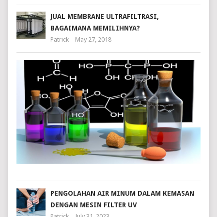
JUAL MEMBRANE ULTRAFILTRASI,
BAGAIMANA MEMILIHNYA?
Patrick
May 27, 2018
DE
AIR
DEF
PR
DA
MA
Patr
Mar
4,
202
PENGOLAHAN AIR MINUM DALAM KEMASAN
DENGAN MESIN FILTER UV
Patrick
July 31, 2023