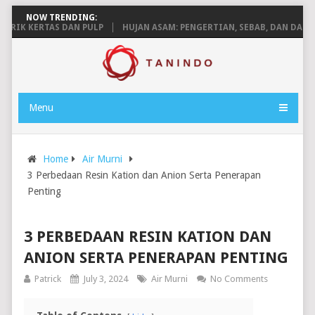
NOW TRENDING:
K KERTAS DAN PULP
HUJAN ASAM: PENGERTIAN, SEBAB, DAN DAMPAK
Menu
Home
Air Murni
3 Perbedaan Resin Kation dan Anion Serta Penerapan
Penting
3 PERBEDAAN RESIN KATION DAN
ANION SERTA PENERAPAN PENTING
Patrick
July 3, 2024
Air Murni
No Comments