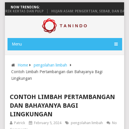
NOW TRENDING:
IK KERTAS DAN PULP
HUJAN ASAM: PENGERTIAN, SEBAB, DAN DAMPAK
Menu
Home
pengolahan limbah
Contoh Limbah Pertambangan dan Bahayanya Bagi
Lingkungan
CONTOH LIMBAH PERTAMBANGAN
DAN BAHAYANYA BAGI
LINGKUNGAN
Patrick
February 5, 2024
pengolahan limbah
No