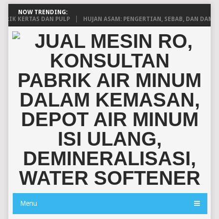
NOW TRENDING:
K KERTAS DAN PULP
HUJAN ASAM: PENGERTIAN, SEBAB, DAN DAMPAK
Menu