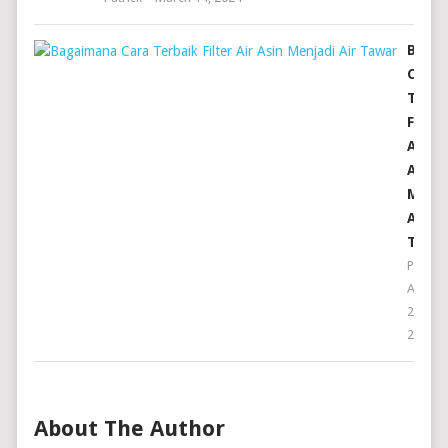
BAGA
CARA
TERB
FILTE
AIR
ASIN
MENJ
AIR
TAWA
Patrick
April
26,
2024
About The Author