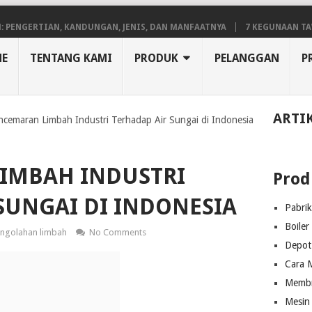
RTIAN, KANDUNGAN, JENIS, DAN MANFAATNYA
7 KEGUNAAN TAWAS UNTU
E
TENTANG KAMI
PRODUK
PELANGGAN
P
ARTI
ncemaran Limbah Industri Terhadap Air Sungai di Indonesia
IMBAH INDUSTRI
Prod
SUNGAI DI INDONESIA
Pabri
Boiler
ngolahan limbah
No Comments
Depot 
Cara M
Membra
Mesin 