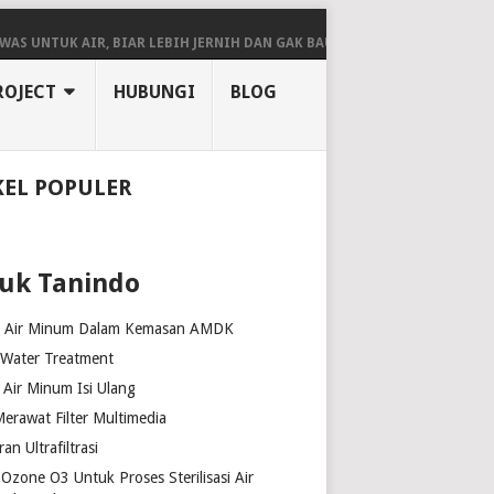
K AIR, BIAR LEBIH JERNIH DAN GAK BAU!
BEGINI KETENTUAN PENGE
ROJECT
HUBUNGI
BLOG
KEL POPULER
uk Tanindo
k Air Minum Dalam Kemasan AMDK
 Water Treatment
Air Minum Isi Ulang
erawat Filter Multimedia
n Ultrafiltrasi
Ozone O3 Untuk Proses Sterilisasi Air