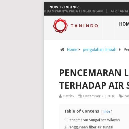
NOW TRENDING:
RTIAN, SEBAB, DAN DAMPAKNYA PADA LINGKUNGAN
AIR TANAH: PENGE
HOM
Home
pengolahan limbah
Pe
PENCEMARAN L
TERHADAP AIR 
Patrick
December 20, 2016
pe
Table of Contens
hide
1
Pencemaran Sungai per Wilayah
2
Penggunaan filter air sungai