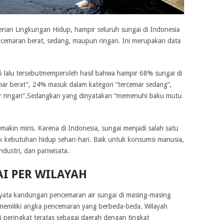
rian Lingkungan Hidup, hampir seluruh sungai di Indonesia
cemaran berat, sedang, maupun ringan. Ini merupakan data
5 lalu tersebutmemperoleh hasil bahwa hampir 68% sungai di
mar berat”, 24% masuk dalam kategori “tercemar sedang”,
r ringan”.Sedangkan yang dinyatakan “memenuhi baku mutu
semakin miris. Karena di Indonesia, sungai menjadi salah satu
 kebutuhan hidup sehari-hari. Baik untuk konsumsi manusia,
ndustri, dan pariwisata.
I PER WILAYAH
nyata kandungan pencemaran air sungai di masing-masing
) memiliki angka pencemaran yang berbeda-beda. Wilayah
peringkat teratas sebagai daerah dengan tingkat