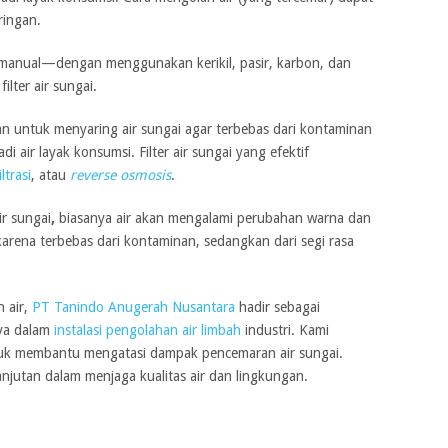
ringan.
a manual—dengan menggunakan kerikil, pasir, karbon, dan
lter air sungai.
akan untuk menyaring air sungai agar terbebas dari kontaminan
 air layak konsumsi. Filter air sungai yang efektif
iltrasi
, atau
reverse osmosis
.
ir sungai
,
biasanya air akan mengalami perubahan warna dan
karena terbebas dari kontaminan, sedangkan dari segi rasa
 air,
PT Tanindo Anugerah Nusantara
hadir sebagai
ya dalam
instalasi pengolahan air limbah
industri. Kami
tuk membantu mengatasi dampak pencemaran air sungai.
njutan dalam menjaga kualitas air dan lingkungan.