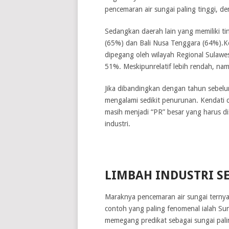
pencemaran air sungai paling tinggi, d
Sedangkan daerah lain yang memiliki ti
(65%) dan Bali Nusa Tenggara (64%).Ke
dipegang oleh wilayah Regional Sulawe
51%. Meskipunrelatif lebih rendah, namu
Jika dibandingkan dengan tahun sebelum
mengalami sedikit penurunan. Kendati 
masih menjadi “PR” besar yang harus dis
industri.
PENGGUNAAN FILTER
LIMBAH INDUSTRI S
Maraknya pencemaran air sungai ternyat
contoh yang paling fenomenal ialah Sun
memegang predikat sebagai sungai pali