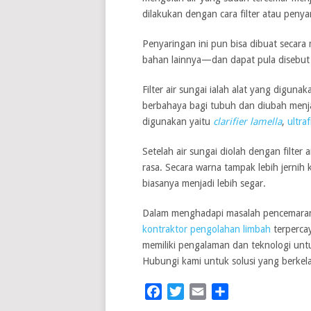
dilakukan dengan cara filter atau penya
Penyaringan ini pun bisa dibuat secar
bahan lainnya—dan dapat pula disebut fi
Filter air sungai ialah alat yang digun
berbahaya bagi tubuh dan diubah menjadi
digunakan yaitu
clarifier lamella
,
ultraf
Setelah air sungai diolah dengan filter a
rasa. Secara warna tampak lebih jernih 
biasanya menjadi lebih segar.
Dalam menghadapi masalah pencemaran
kontraktor pengolahan limbah
terperca
memiliki pengalaman dan teknologi un
Hubungi kami untuk solusi yang berkela
Facebook
Twitter
Email
Share