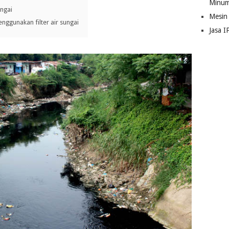
Minum
ngai
Mesin
ggunakan filter air sungai
Jasa I