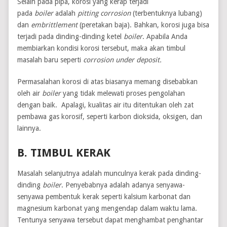
Selain pada pipa, korosi yang kerap terjadi
pada
boiler
adalah
pitting corrosion
(terbentuknya lubang)
dan
embrittlement
(peretakan baja). Bahkan, korosi juga bisa
terjadi pada dinding-dinding ketel
boiler
. Apabila Anda
membiarkan kondisi korosi tersebut, maka akan timbul
masalah baru seperti
corrosion under deposit.
Permasalahan korosi di atas biasanya memang disebabkan
oleh air
boiler
yang tidak melewati proses pengolahan
dengan baik. Apalagi, kualitas air itu ditentukan oleh zat
pembawa gas korosif, seperti karbon dioksida, oksigen, dan
lainnya.
B. TIMBUL KERAK
Masalah selanjutnya adalah munculnya kerak pada dinding-
dinding
boiler
. Penyebabnya adalah adanya senyawa-
senyawa pembentuk kerak seperti kalsium karbonat dan
magnesium karbonat yang mengendap dalam waktu lama.
Tentunya senyawa tersebut dapat menghambat penghantar