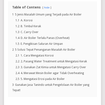
Table of Contens
hide
1
5 Jenis Masalah Umum yang Terjadi pada Air Boiler
1.1
A. Korosi
1.2
B. Timbul Kerak
1.3
C. Carry Over
1.4
D. Air Boiler Terlalu Panas (Overheat)
1.5
E. Pengikisan Saluran Air Umpan
2
5 Solusi Tepat Penanganan Masalah Air Boiler
2.1
1. Cara Mengatasi Korosi
2.2
2. Pasang Water Treatment untuk Mengatasi Kerak
2.3
3. Gunakan Zat Kimia untuk Mengatasi Carry Over
2.4
4. Merawat Mesin Boiler agar Tidak Overheating
2.5
5. Mengatasi Erosi pada Air Boiler
3
Gunakan Jasa Tanindo untuk Pengelolaan Air Boiler yang
Tepat!