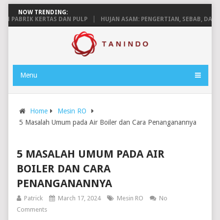
NOW TRENDING:
ABRIK KERTAS DAN PULP
HUJAN ASAM: PENGERTIAN, SEBAB, DAN DA
Menu
Home
Mesin RO
5 Masalah Umum pada Air Boiler dan Cara Penanganannya
5 MASALAH UMUM PADA AIR
BOILER DAN CARA
PENANGANANNYA
Patrick
March 17, 2024
Mesin RO
No
Comments