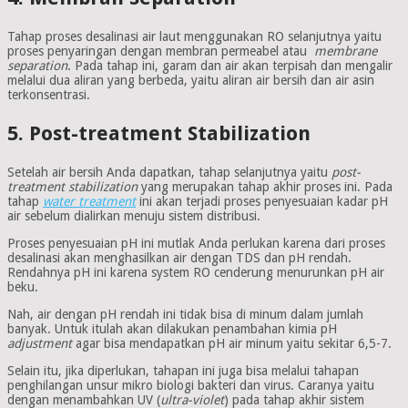
Tahap proses desalinasi air laut menggunakan RO selanjutnya yaitu
proses penyaringan dengan membran permeabel atau
membrane
separation
. Pada tahap ini, garam dan air akan terpisah dan mengalir
melalui dua aliran yang berbeda, yaitu aliran air bersih dan air asin
terkonsentrasi.
5. Post-treatment Stabilization
Setelah air bersih Anda dapatkan, tahap selanjutnya yaitu
post-
treatment stabilization
yang merupakan tahap akhir proses ini. Pada
tahap
water treatment
ini akan terjadi proses penyesuaian kadar pH
air sebelum dialirkan menuju sistem distribusi.
Proses penyesuaian pH ini mutlak Anda perlukan karena dari proses
desalinasi akan menghasilkan air dengan TDS dan pH rendah.
Rendahnya pH ini karena system RO cenderung menurunkan pH air
beku.
Nah, air dengan pH rendah ini tidak bisa di minum dalam jumlah
banyak. Untuk itulah akan dilakukan penambahan kimia pH
adjustment
agar bisa mendapatkan pH air minum yaitu sekitar 6,5-7.
Selain itu, jika diperlukan, tahapan ini juga bisa melalui tahapan
penghilangan unsur mikro biologi bakteri dan virus. Caranya yaitu
dengan menambahkan UV (
ultra-violet
) pada tahap akhir sistem