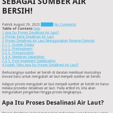
SEBAGAI SUMBER AIR
BERSIH!
Patrick
August 29, 2023
Filter air
No Comments
Table of Contens
hide
1
Apa Itu Proses Desalinasi Air Laut?
2
Prinsip Kerja Desalinasi Air Laut
3
Proses Desalinasi Air Laut Menggunakan Reverse Osmosis
3.1
1. System Intake
3.2
2. Pretreatment
3.3
3. Pressurization
3.4
4. Membran Separation
3.5
5. Post-treatment Stabilization
4
Sudah Tahu Apa Itu Proses Desalinasi Air Laut?
Berkurangnya sumber air bersih di daratan membuat munculnya
inovasi baru untuk mengubah air laut menjadi sumber air bersih.
Adapun proses mengubah air laut menjadi sumber air bersih ini harus
melalui prosedur desalinasi air laut. Pada artikel ini, kita akan
menguraikan pengertian hingga proses lengkapnya.
Apa Itu Proses Desalinasi Air Laut?