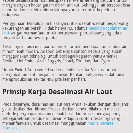
Proses desalinasi air laut merupakan mekanisme yang berguna untuk
menghilangkan kadar garam dalam air laut. Sehingga, air tersebut bisa
manusia dan makhluk hidup lainnya gunakan untuk keperluan
hidupnya.
Penggunaan teknologi ini biasanya untuk daerah-daerah pesisir yang
kekurangan air bersih. Tidak hanya itu, adanya
mesin pengolahan air
laut
sangat bermanfaat untuk perusahaan-perusahaan yang ada di
tengah laut atau pesisir pantai.
Teknologi ini bisa membantu mereka untuk mendapatkan sumber air
minum lebih mudah. Adapun beberapa contoh negara yang sudah
menggunakan teknologi untuk berbagai kegiatan yaitu Amerika
Serikat, Uni Emirat Arab, Inggris, Israel, Trinidad, dan Cyprus.
Untuk Emirat Arab sendiri sudah memiliki sekitar 3 lokasi untuk
mengubah air laut menjadi air tawar. Bahkan, ketiganya sudah bisa
memproduksi air sekitar 492 juta liter per hari.
Prinsip Kerja Desalinasi Air Laut
Pada dasarnya, desalinasi air laut bisa Anda lakukan dengan dua jenis,
yaitu distilasi dan filtrasi. Proses distilasi sendiri dilakukan melalui
metode penguapan dan menjebak hasil dari proses penguapannya
sebagai sebuah produk air tawar. Adapun contoh teknologi yang
memanfaatkan untuk desalinasi menggunakan
mesin Reverse
Osmosis
.