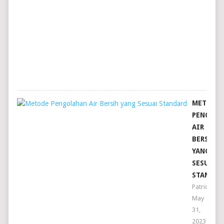
DAN
GAK
BAU!
Patric
Augus
8,
2024
METODE
PENGOL
AIR
BERSIH
YANG
SESUAI
STANDAR
Patrick
May
31,
2023