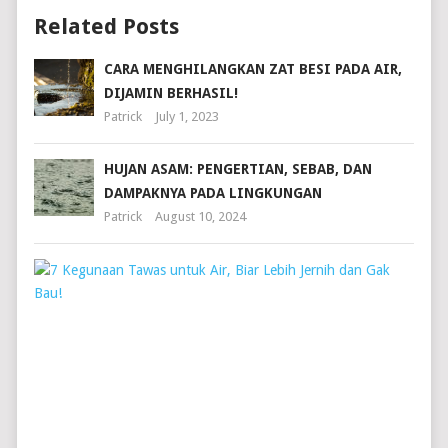
Related Posts
CARA MENGHILANGKAN ZAT BESI PADA AIR,
DIJAMIN BERHASIL!
Patrick
July 1, 2023
HUJAN ASAM: PENGERTIAN, SEBAB, DAN
DAMPAKNYA PADA LINGKUNGAN
Patrick
August 10, 2024
7
KEG
TAW
UNT
AIR,
BIAR
LEBI
JERN