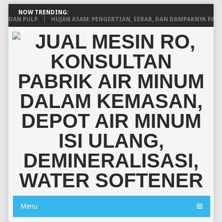
NOW TRENDING:
AN PULP
HUJAN ASAM: PENGERTIAN, SEBAB, DAN DAMPAKNYA PADA L
Menu