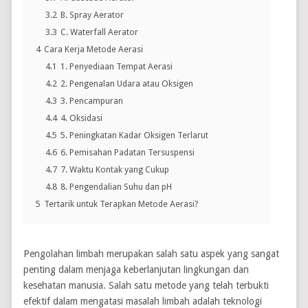
3.2
B. Spray Aerator
3.3
C. Waterfall Aerator
4
Cara Kerja Metode Aerasi
4.1
1. Penyediaan Tempat Aerasi
4.2
2. Pengenalan Udara atau Oksigen
4.3
3. Pencampuran
4.4
4. Oksidasi
4.5
5. Peningkatan Kadar Oksigen Terlarut
4.6
6. Pemisahan Padatan Tersuspensi
4.7
7. Waktu Kontak yang Cukup
4.8
8. Pengendalian Suhu dan pH
5
Tertarik untuk Terapkan Metode Aerasi?
Pengolahan limbah merupakan salah satu aspek yang sangat
penting dalam menjaga keberlanjutan lingkungan dan
kesehatan manusia. Salah satu metode yang telah terbukti
efektif dalam mengatasi masalah limbah adalah teknologi