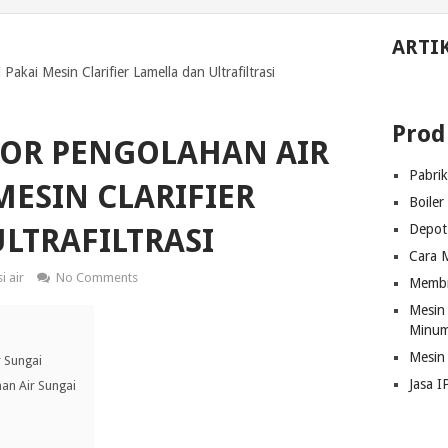
ARTI
akai Mesin Clarifier Lamella dan Ultrafiltrasi
Prod
TOR PENGOLAHAN AIR
Pabri
MESIN CLARIFIER
Boiler
Depot 
LTRAFILTRASI
Cara M
i air
No Comments
Membra
Mesin 
Minum
Mesin
 Sungai
Jasa I
an Air Sungai