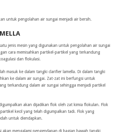
an untuk pengolahan air sungai menjadi air bersih.
AMELLA
 satu jenis mesin yang digunakan untuk pengolahan air sungai
engan cara memisahkan partikel-partikel yang terkandung
oagulasi dan flokulasi.
ah masuk ke dalam tangki clarifier lamella. Di dalam tangki
ahkan ke dalam air sungai. Zat-zat ini berfungsi untuk
yang terkandung dalam air sungai sehingga menjadi partikel
 digumpalkan akan dijadikan flok oleh zat kimia flokulan. Flok
l-partikel kecil yang telah digumpalkan tadi. Flok yang
mudah untuk diendapkan.
lasi akan mengalami pengendapan di bagian bawah tangki