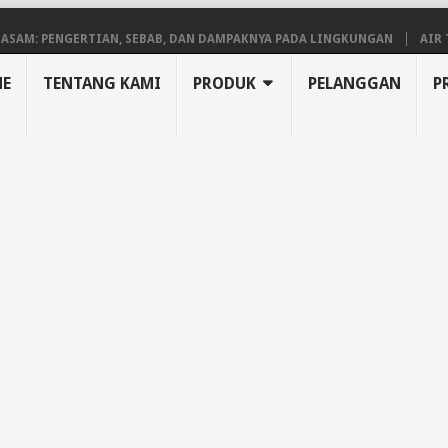
 PENGERTIAN, SEBAB, DAN DAMPAKNYA PADA LINGKUNGAN
AIR TANAH
E
TENTANG KAMI
PRODUK
PELANGGAN
P