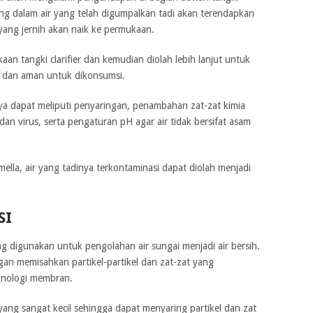
ndung dalam air yang telah digumpalkan tadi akan terendapkan
r yang jernih akan naik ke permukaan.
kaan tangki clarifier dan kemudian diolah lebih lanjut untuk
h dan aman untuk dikonsumsi.
a dapat meliputi penyaringan, penambahan zat-zat kimia
an virus, serta pengaturan pH agar air tidak bersifat asam
ella, air yang tadinya terkontaminasi dapat diolah menjadi
SI
yang digunakan untuk pengolahan air sungai menjadi air bersih.
engan memisahkan partikel-partikel dan zat-zat yang
knologi membran.
 yang sangat kecil sehingga dapat menyaring partikel dan zat