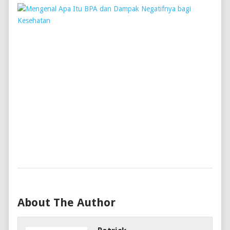
MEN
APA
ITU
BPA
DAN
DAM
NEGA
BAG
KES
Patric
July
11,
2024
About The Author