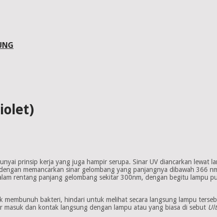
UNG
iolet)
punyai prinsip kerja yang juga hampir serupa. Sinar UV diancarkan lewat 
mpu dengan memancarkan sinar gelombang yang panjangnya dibawah 366 
a dalam rentang panjang gelombang sekitar 300nm, dengan begitu lampu 
k membunuh bakteri, hindari untuk melihat secara langsung lampu terse
r masuk dan kontak langsung dengan lampu atau yang biasa di sebut
Ult