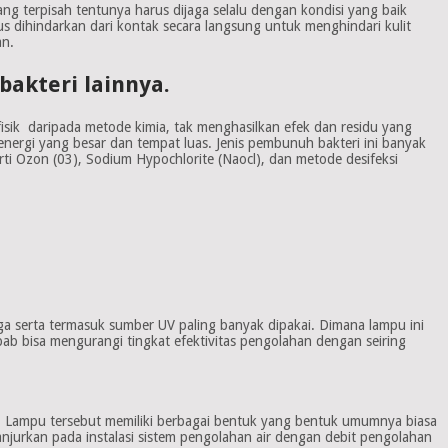
 terpisah tentunya harus dijaga selalu dengan kondisi yang baik
s dihindarkan dari kontak secara langsung untuk menghindari kulit
an.
akteri lainnya.
e fisik daripada metode kimia, tak menghasilkan efek dan residu yang
ergi yang besar dan tempat luas. Jenis pembunuh bakteri ini banyak
ti Ozon (03), Sodium Hypochlorite (Naocl), dan metode desifeksi
a serta termasuk sumber UV paling banyak dipakai. Dimana lampu ini
ab bisa mengurangi tingkat efektivitas pengolahan dengan seiring
. Lampu tersebut memiliki berbagai bentuk yang bentuk umumnya biasa
njurkan pada instalasi sistem pengolahan air dengan debit pengolahan