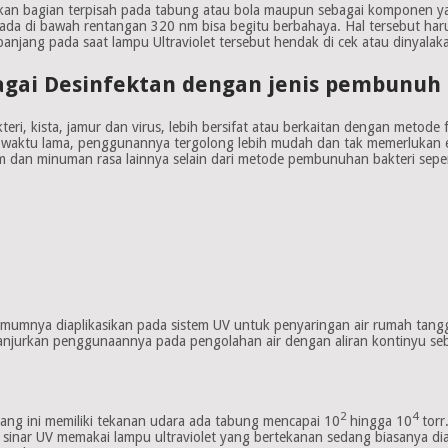
n bagian terpisah pada tabung atau bola maupun sebagai komponen yang
ada di bawah rentangan 320 nm bisa begitu berbahaya. Hal tersebut haru
njang pada saat lampu Ultraviolet tersebut hendak di cek atau dinyalak
gai Desinfektan dengan jenis pembunuh b
kteri, kista, jamur dan virus, lebih bersifat atau berkaitan dengan metod
waktu lama, penggunannya tergolong lebih mudah dan tak memerlukan en
um dan minuman rasa lainnya selain dari metode pembunuhan bakteri seper
mumnya diaplikasikan pada sistem UV untuk penyaringan air rumah tangg
anjurkan penggunaannya pada pengolahan air dengan aliran kontinyu seb
2
4
edang ini memiliki tekanan udara ada tabung mencapai 10
hingga 10
torr
sinar UV memakai lampu ultraviolet yang bertekanan sedang biasanya dia