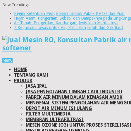
Now Trending:
Begini Ketentuan Pengelolaan Limbah Pabrik Kertas dan Pulp
Hujan Asam: Pengertian, Sebab, dan Dampaknya pada Lingkung
Air Tanah: Pengertian, Kandungan, Jenis, dan Manfaatnya
7 Kegunaan Tawas untuk Air, Biar Lebih Jernih dan Gak Bau!
Menu
HOME
TENTANG KAMI
PRODUK
JASA IPAL
JASA PENGOLAHAN LIMBAH CAIR INDUSTRI
PABRIK AIR MINUM DALAM KEMASAN AMDK
MENGENAL SISTEM PENGOLAHAN AIR MENGGU
DEPOT AIR MINUM ISI ULANG
FILTER MULTIMEDIA
MEMBRAN ULTRAFILTRASI
MESIN OZONE (O3) UNTUK PROSES STERILISAS
MESIN RO REVERSE OSMOSIS