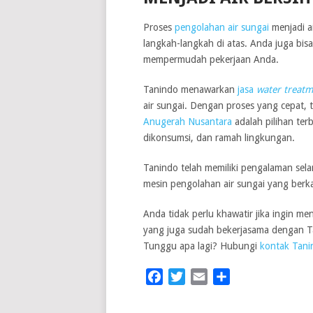
Proses
pengolahan air sungai
menjadi a
langkah-langkah di atas. Anda juga b
mempermudah pekerjaan Anda.
Tanindo menawarkan
jasa
water treat
air sungai. Dengan proses yang cepat, 
Anugerah Nusantara
adalah pilihan ter
dikonsumsi, dan ramah lingkungan.
Tanindo telah memiliki pengalaman sel
mesin pengolahan air sungai yang berka
Anda tidak perlu khawatir jika ingin 
yang juga sudah bekerjasama dengan Ta
Tunggu apa lagi? Hubungi
kontak Tan
Facebook
Twitter
Email
Share