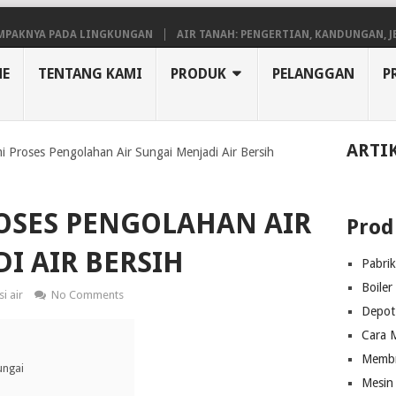
YA PADA LINGKUNGAN
AIR TANAH: PENGERTIAN, KANDUNGAN, JENIS, 
E
TENTANG KAMI
PRODUK
PELANGGAN
P
ARTI
Proses Pengolahan Air Sungai Menjadi Air Bersih
SES PENGOLAHAN AIR
Prod
I AIR BERSIH
Pabri
Boiler
si air
No Comments
Depot 
Cara M
Membra
ungai
Mesin 