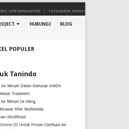
DAN MANFAATNYA
7 KEGUNAAN TAWAS UNTUK AIR, BIAR LEBIH JERNIH 
ROJECT
HUBUNGI
BLOG
KEL POPULER
uk Tanindo
k Air Minum Dalam Kemasan AMDK
 Water Treatment
Air Minum Isi Ulang
erawat Filter Multimedia
n Ultrafiltrasi
Ozone O3 Untuk Proses Sterilisasi Air