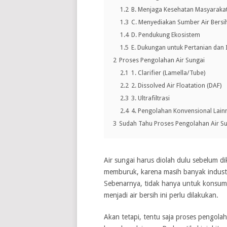
1.2
B. Menjaga Kesehatan Masyaraka
1.3
C. Menyediakan Sumber Air Bersi
1.4
D. Pendukung Ekosistem
1.5
E. Dukungan untuk Pertanian dan 
2
Proses Pengolahan Air Sungai
2.1
1. Clarifier (Lamella/Tube)
2.2
2. Dissolved Air Floatation (DAF)
2.3
3. Ultrafiltrasi
2.4
4. Pengolahan Konvensional Lain
3
Sudah Tahu Proses Pengolahan Air Sun
Air sungai harus diolah dulu sebelum di
memburuk, karena masih banyak indust
Sebenarnya, tidak hanya untuk konsums
menjadi air bersih ini perlu dilakukan.
Akan tetapi, tentu saja proses pengola