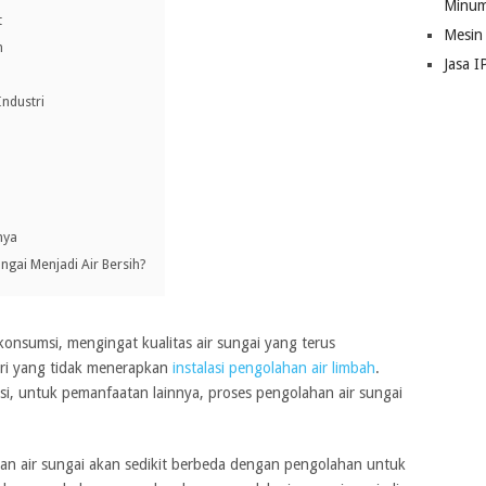
Minum
t
Mesin
h
Jasa I
Industri
nya
gai Menjadi Air Bersih?
konsumsi, mengingat kualitas air sungai yang terus
ri yang tidak menerapkan
instalasi pengolahan air limbah
.
i, untuk pemanfaatan lainnya, proses pengolahan air sungai
han air sungai akan sedikit berbeda dengan pengolahan untuk