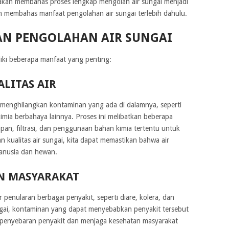
ita akan membahas proses lengkap mengolah air sungai menjadi
an membahas manfaat pengolahan air sungai terlebih dahulu.
N PENGOLAHAN AIR SUNGAI
iki beberapa manfaat yang penting:
LITAS AIR
 menghilangkan kontaminan yang ada di dalamnya, seperti
kimia berbahaya lainnya. Proses ini melibatkan beberapa
an, filtrasi, dan penggunaan bahan kimia tertentu untuk
kualitas air sungai, kita dapat memastikan bahwa air
anusia dan hewan.
AN MASYARAKAT
penularan berbagai penyakit, seperti diare, kolera, dan
sungai, kontaminan yang dapat menyebabkan penyakit tersebut
 penyebaran penyakit dan menjaga kesehatan masyarakat