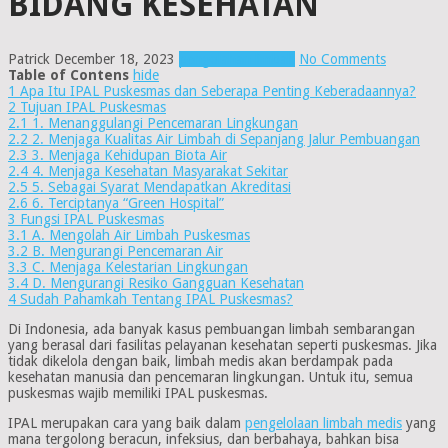
BIDANG KESEHATAN
Patrick
December 18, 2023
pengolahan limbah
No Comments
Table of Contens
hide
1
Apa Itu IPAL Puskesmas dan Seberapa Penting Keberadaannya?
2
Tujuan IPAL Puskesmas
2.1
1. Menanggulangi Pencemaran Lingkungan
2.2
2. Menjaga Kualitas Air Limbah di Sepanjang Jalur Pembuangan
2.3
3. Menjaga Kehidupan Biota Air
2.4
4. Menjaga Kesehatan Masyarakat Sekitar
2.5
5. Sebagai Syarat Mendapatkan Akreditasi
2.6
6. Terciptanya “Green Hospital”
3
Fungsi IPAL Puskesmas
3.1
A. Mengolah Air Limbah Puskesmas
3.2
B. Mengurangi Pencemaran Air
3.3
C. Menjaga Kelestarian Lingkungan
3.4
D. Mengurangi Resiko Gangguan Kesehatan
4
Sudah Pahamkah Tentang IPAL Puskesmas?
Di Indonesia, ada banyak kasus pembuangan limbah sembarangan
yang berasal dari fasilitas pelayanan kesehatan seperti puskesmas. Jika
tidak dikelola dengan baik, limbah medis akan berdampak pada
kesehatan manusia dan pencemaran lingkungan. Untuk itu, semua
puskesmas wajib memiliki IPAL puskesmas.
IPAL merupakan cara yang baik dalam
pengelolaan limbah medis
yang
mana tergolong beracun, infeksius, dan berbahaya, bahkan bisa