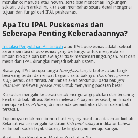
menular ke manusia atau hewan, serta bisa mencemari lingkungan
sekitar. Dalam artikel ini, kita akan membahas secara detail mengenai
tujuan dan fungsi dari IPAL puskesmas.
Apa Itu IPAL Puskesmas dan
Seberapa Penting Keberadaannya?
Instalasi Pengolahan Air Limbah
atau IPAL puskesmas adalah sebuah
sarana sanitasi di puskesmas yang berfungsi untuk mengelola air
limbah biologis dan kimiawi agar tidak mencemari lingkungan. Alat dan
mesin dari IPAL dirangkai menjadi sebuah sistem.
Biasanya, IPAL berupa tangki
fiberglass
, tangki biotek, atau tangki
besi yang terdiri dari empat bagian, yaitu bak
grit chamber
,
grease
trap
, aerasi, dan filtrasi. Air limbah akan terkumpul pada bak
grit
chamber
, melewati
grease trap
untuk menyaring padatan besar.
Kemudian mengalir ke aerasi untuk mengurangi polutan dan tersaring
kembali di bak filtrasi. Setelah melewati 4 bagian tersebut, air limbah
menuju ke bak
effluent
, di mana ada penambahan klorin dalam bak
tersebut.
Tujuannya untuk membunuh bakteri yang masih ada dalam air limbah.
Selanjutnya air mengalir ke dalam
fish pool
sebagai indikator bahwa
air limbah sudah layak dibuang ke lingkungan menuju sungai.
Berdasarkan Keputusan Menteri Kesehatan No.