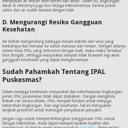
menjadikan air limbah lebih bersih dan aman. Selain itu, lingkungan
darat di sekitarnya juga ikut terjaga kelestariannya, karena polusi
udara dan air sudah teratasi dengan baik.
D. Mengurangi Resiko Gangguan
Kesehatan
Air limbah mengandung berbagai macam bakteri dan virus yang
berbahaya dan menular ke tubuh manusia dan hewan. Dengan adanya
sistem kerja IPAL yang terkontrol dengan baik, maka resiko tersebut
bisa dicegah, sehingga masyarakat menjadi tidak khawatir lagi akan
gangguan kesehatan yang dapat mengancamnya.
Sudah Pahamkah Tentang IPAL
Puskesmas?
Dalam menjaga kesehatan masyarakat dan keberlanjutan lingkungan,
peran IPAL puskesmas tidak dapat diabaikan. Dengan mengelola
limbah cair secara efisien, IPAL menjadi fondasi untuk menjaga
kebersihan lingkungan. Dari segi kesehatan, hal ini merupakan
langkah preventif untuk mencegah penyebaran penyakit.
Jangan ragu untuk mempertimbangkan penggunaan IPAL sesuai
dengan kebutuhan. Anda dapat mempercayakan kualitas dan
pengelolaan air limbah medis
menggunakan
jasa IPAL
. Berinvestasi