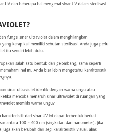
ar UV dan beberapa hal mengenai sinar UV dalam sterilisasi
AVIOLET?
an fungsi sinar ultraviolet dalam menghilangkan
yang kerap kali memiliki sebutan sterilisasi. Anda juga perlu
et itu sendiri lebih dulu.
merupakan salah satu bentuk dari gelombang, sama seperti
emahami hal ini, Anda bisa lebih mengetahui karakteristik
angnya.
an sinar ultraviolet identik dengan warna ungu atau
 ketika mencoba menaruh sinar ultraviolet di ruangan yang
traviolet memiliki warna ungu?
arakteristik dari sinar UV ini dapat terbentuk berkat
ar antara 100 – 400 nm (singkatan dari nanometer). Jika
uga akan berubah dari segi karakteristik visual, alias