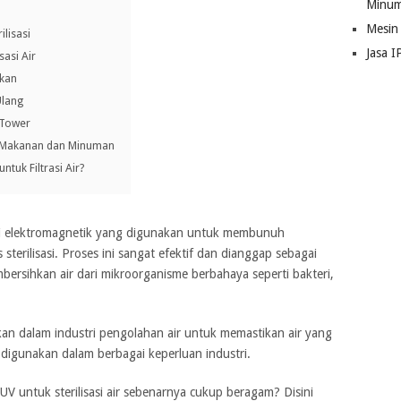
Minum
Mesin
ilisasi
Jasa I
sasi Air
Ikan
Ulang
g Tower
tri Makanan dan Minuman
ntuk Filtrasi Air?
diasi elektromagnetik yang digunakan untuk membunuh
sterilisasi. Proses ini sangat efektif dan dianggap sebagai
mbersihkan air dari mikroorganisme berbahaya seperti bakteri,
akan dalam industri pengolahan air untuk memastikan air yang
digunakan dalam berbagai keperluan industri.
UV untuk sterilisasi air sebenarnya cukup beragam? Disini