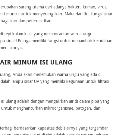
erupakan sarang utama dari adanya bakteri, kuman, virus,
t muncul untuk menyerang ikan. Maka dari itu, fungsi sinar
 bagi ikan dan peternak ikan.
k di tepi kolam kaca yang memancarkan warna ungu
lampu sinar UV juga memiliki fungsi untuk menambah keindahan
men lainnya.
 AIR MINUM ISI ULANG
si ulang, Anda akan menemukan warna ungu yang ada di
 adalah lampu sinar UV yang memiliki kegunaan untuk filtrasi
 isi ulang adalah dengan mengalirkan air di dalam pipa yang
ah untuk menghancurkan mikroorganisme, patogen, dan
erbagi berdasarkan kapasitas debit airnya yang tergambar
 galon yang dimaksud di sini adalah sebuah satuan volume,