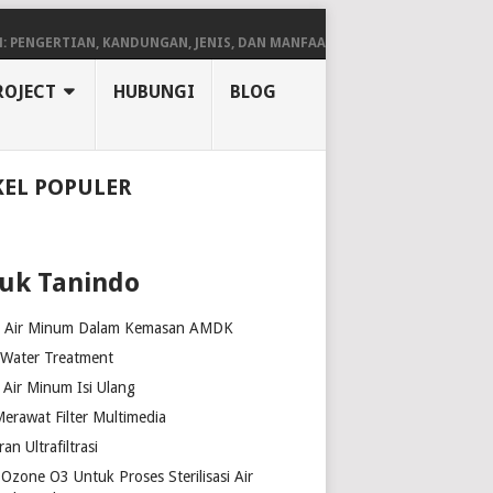
GERTIAN, KANDUNGAN, JENIS, DAN MANFAATNYA
7 KEGUNAAN TAWAS UN
ROJECT
HUBUNGI
BLOG
KEL POPULER
uk Tanindo
k Air Minum Dalam Kemasan AMDK
 Water Treatment
Air Minum Isi Ulang
erawat Filter Multimedia
n Ultrafiltrasi
Ozone O3 Untuk Proses Sterilisasi Air