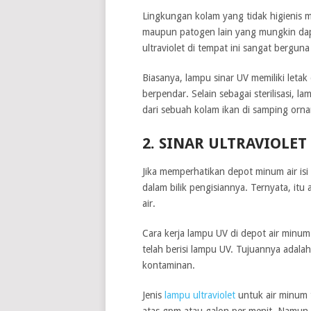
Lingkungan kolam yang tidak higienis m
maupun patogen lain yang mungkin dapa
ultraviolet di tempat ini sangat berguna
Biasanya, lampu sinar UV memiliki leta
berpendar. Selain sebagai sterilisasi, 
dari sebuah kolam ikan di samping orna
2. SINAR ULTRAVIOLET
Jika memperhatikan depot minum air i
dalam bilik pengisiannya. Ternyata, itu
air.
Cara kerja lampu UV di depot air minum
telah berisi lampu UV. Tujuannya adal
kontaminan.
Jenis
lampu ultraviolet
untuk air minum t
atas gpm atau galon per menit. Namun,