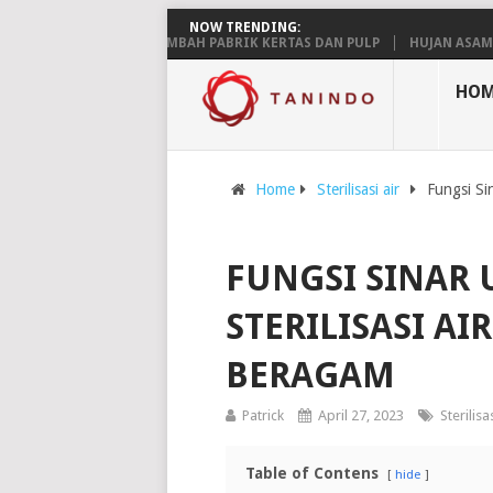
NOW TRENDING:
 PENGELOLAAN LIMBAH PABRIK KERTAS DAN PULP
HUJAN ASAM: PENG
HOM
Home
Sterilisasi air
Fungsi Si
FUNGSI SINAR 
STERILISASI AI
BERAGAM
Patrick
April 27, 2023
Sterilisas
Table of Contens
hide