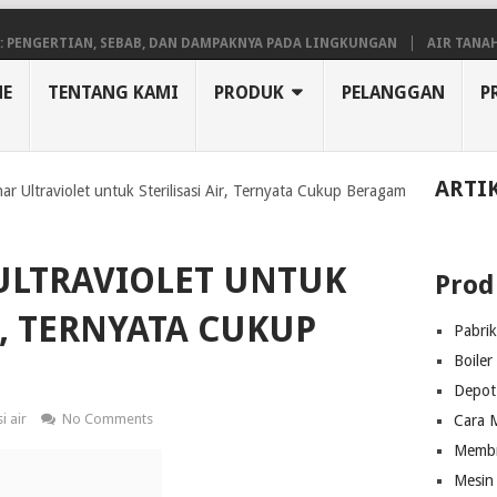
ERTIAN, SEBAB, DAN DAMPAKNYA PADA LINGKUNGAN
AIR TANAH: PEN
E
TENTANG KAMI
PRODUK
PELANGGAN
P
ARTI
nar Ultraviolet untuk Sterilisasi Air, Ternyata Cukup Beragam
ULTRAVIOLET UNTUK
Prod
R, TERNYATA CUKUP
Pabri
Boiler
Depot 
i air
No Comments
Cara M
Membra
Mesin 